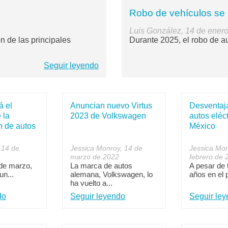
Robo de vehículos se 
Luis González, 14 de ener
 de las principales
Durante 2025, el robo de au
Seguir leyendo
 el
Anuncian nuevo Virtus
Desventaja
 la
2023 de Volkswagen
autos eléc
n de autos
México
 14 de
Jessica Monroy, 14 de
Jessica Mon
marzo de 2022
febrero de 
 de marzo,
La marca de autos
A pesar de 
un...
alemana, Volkswagen, lo
años en el 
ha vuelto a...
do
Seguir leyendo
Seguir le