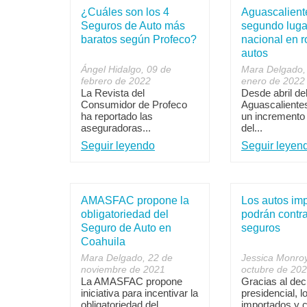
¿Cuáles son los 4
Aguascalient
Seguros de Auto más
segundo lugar
baratos según Profeco?
nacional en 
autos
Ángel Hidalgo, 09 de
Mara Delgado,
febrero de 2022
enero de 2022
La Revista del
Desde abril de
Consumidor de Profeco
Aguascaliente
ha reportado las
un incremento
aseguradoras...
del...
Seguir leyendo
Seguir leyen
AMASFAC propone la
Los autos im
obligatoriedad del
podrán contra
Seguro de Auto en
seguros
Coahuila
Mara Delgado, 22 de
Jessica Monroy
noviembre de 2021
octubre de 20
La AMASFAC propone
Gracias al dec
iniciativa para incentivar la
presidencial, l
obligatoriedad del
importados y 