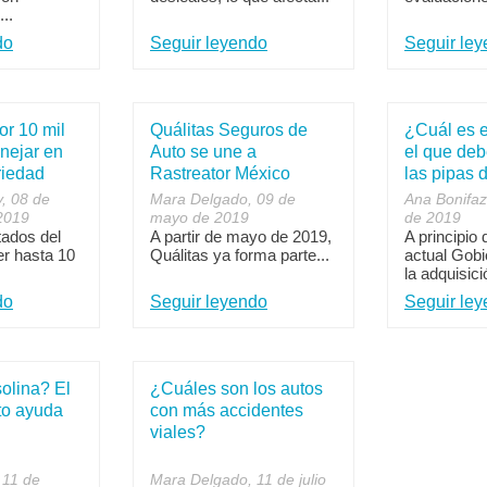
..
do
Seguir leyendo
Seguir le
or 10 mil
Quálitas Seguros de
¿Cuál es e
nejar en
Auto se une a
el que deb
riedad
Rastreator México
las pipas 
, 08 de
Mara Delgado, 09 de
Ana Bonifaz
2019
mayo de 2019
de 2019
tados del
A partir de mayo de 2019,
A principio 
er hasta 10
Quálitas ya forma parte...
actual Gobi
la adquisici
do
Seguir leyendo
Seguir le
olina? El
¿Cuáles son los autos
to ayuda
con más accidentes
viales?
 11 de
Mara Delgado, 11 de julio