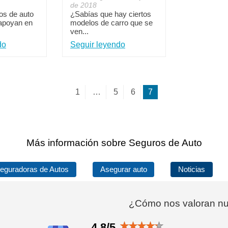
de 2018
os de auto
¿Sabías que hay ciertos
apoyan en
modelos de carro que se
ven...
do
Seguir leyendo
1
…
5
6
7
Más información sobre Seguros de Auto
eguradoras de Autos
Asegurar auto
Noticias
¿Cómo nos valoran nue
4.8/5