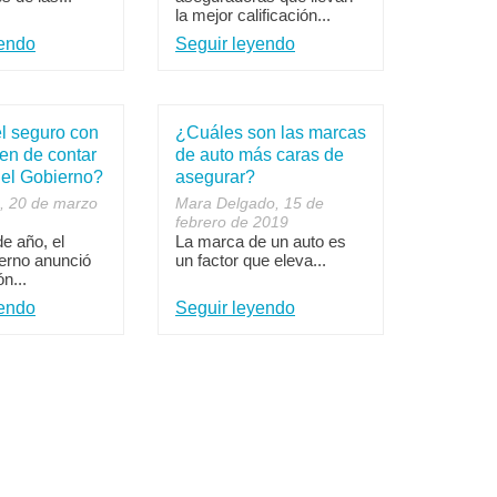
la mejor calificación...
yendo
Seguir leyendo
l seguro con
¿Cuáles son las marcas
en de contar
de auto más caras de
del Gobierno?
asegurar?
, 20 de marzo
Mara Delgado, 15 de
febrero de 2019
de año, el
La marca de un auto es
erno anunció
un factor que eleva...
ón...
yendo
Seguir leyendo