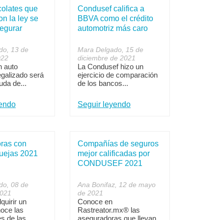
colates que
Condusef califica a
n la ley se
BBVA como el crédito
egurar
automotriz más caro
do, 13 de
Mara Delgado, 15 de
022
diciembre de 2021
n auto
La Condusef hizo un
egalizado será
ejercicio de comparación
uda de...
de los bancos...
yendo
Seguir leyendo
ras con
Compañías de seguros
uejas 2021
mejor calificadas por
CONDUSEF 2021
do, 08 de
Ana Bonifaz, 12 de mayo
2021
de 2021
quirir un
Conoce en
oce las
Rastreator.mx® las
s de las...
aseguradoras que llevan