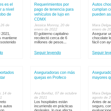
es es el
Requerimientos por
Autos cho
 a nivel
pago de tenencia para
cumplan co
robo de
vehículos de lujo en
pueden as
CDMX
 26 de
Jessica Monroy, 20 de
Mara Delga
enero de 2022
enero de 2
l 2021,
El gobierno capitalino
Asegurar u
s mantiene
recolectó cerca de 6
chocolate l
 sostenido
millones de pesos...
fácil con ay
do
Seguir leyendo
Seguir le
portados
Aseguradoras con más
Asegurado
tar
quejas en Profeco
mayores q
, 14 de
Ana Bonifaz, 07 de octubre
Mara Delga
21
de 2021
agosto de 
reto
Los hospitales están
Antes de ad
os autos
incurriendo en prácticas
seguro, con
con
desleales, lo que afecta...
evaluacione