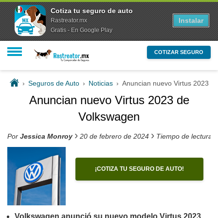
Cotiza tu seguro de auto
Instalar
Rastreator.mx
Gratis - En Google Play
COTIZAR SEGURO
›
Seguros de Auto
›
Noticias
›
Anuncian nuevo Virtus 2023 d
Anuncian nuevo Virtus 2023 de
Volkswagen
›
›
Por
Jessica Monroy
20 de febrero de 2024
Tiempo de lectura 
¡COTIZA TU SEGURO DE AUTO!
Volkswagen anunció su nuevo modelo Virtus 2023,