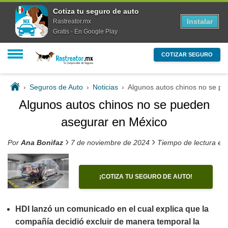
Cotiza tu seguro de auto
Instalar
Rastreator.mx
Gratis - En Google Play
COTIZAR SEGURO
›
Seguros de Auto
›
Noticias
›
Algunos autos chinos no se p
Algunos autos chinos no se pueden
asegurar en México
›
›
Por
Ana Bonifaz
7 de noviembre de 2024
Tiempo de lectura es
¡COTIZA TU SEGURO DE AUTO!
HDI lanzó un comunicado en el cual explica que la
compañía decidió excluir de manera temporal la