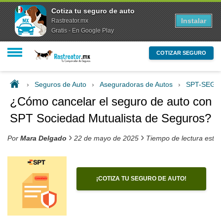
Cotiza tu seguro de auto
Instalar
Rastreator.mx
Gratis - En Google Play
COTIZAR SEGURO
›
Seguros de Auto
›
Aseguradoras de Autos
›
SPT-SEG
¿Cómo cancelar el seguro de auto con
SPT Sociedad Mutualista de Seguros?
›
›
Por
Mara Delgado
22 de mayo de 2025
Tiempo de lectura esti
¡COTIZA TU SEGURO DE AUTO!