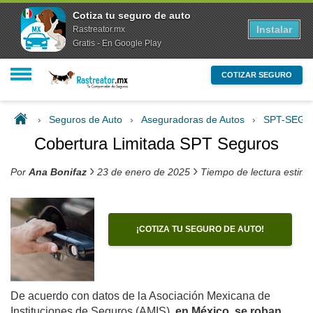
Cotiza tu seguro de auto
Instalar
Rastreator.mx
Gratis - En Google Play
COTIZAR SEGURO
›
Seguros de Auto
›
Aseguradoras de Autos
›
SPT-SEG
Cobertura Limitada SPT Seguros
›
›
Por
Ana Bonifaz
23 de enero de 2025
Tiempo de lectura estim
¡COTIZA TU SEGURO DE AUTO!
De acuerdo con datos de la Asociación Mexicana de
Instituciones de Seguros (AMIS),
en México, se roban