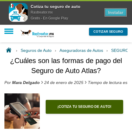
Cotiza tu seguro de auto
Instalar
Rastreator.mx
Gratis - En Google Play
COTIZAR SEGURO
›
Seguros de Auto
›
Aseguradoras de Autos
›
SEGUROS
¿Cuáles son las formas de pago del
Seguro de Auto Atlas?
›
›
Por
Mara Delgado
24 de enero de 2025
Tiempo de lectura esti
¡COTIZA TU SEGURO DE AUTO!