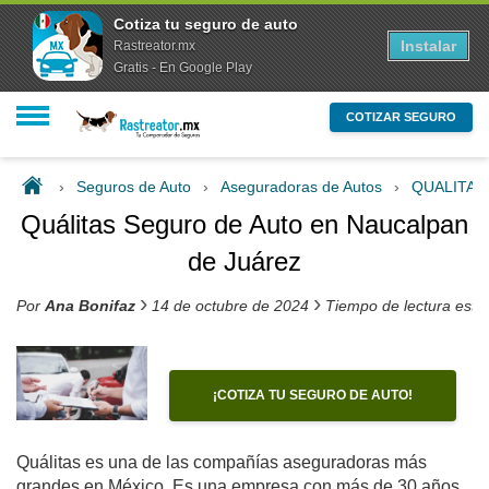
Cotiza tu seguro de auto
Instalar
Rastreator.mx
Gratis - En Google Play
COTIZAR SEGURO
›
Seguros de Auto
›
Aseguradoras de Autos
›
QUALITA
Quálitas Seguro de Auto en Naucalpan
de Juárez
›
›
Por
Ana Bonifaz
14 de octubre de 2024
Tiempo de lectura esti
¡COTIZA TU SEGURO DE AUTO!
Quálitas es una de las compañías aseguradoras más
grandes en México. Es una empresa con más de 30 años