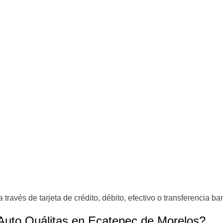
través de tarjeta de crédito, débito, efectivo o transferencia ba
 Auto
Quálitas en Ecatepec de Morelos?