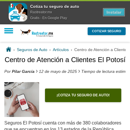
Cotiza tu seguro de auto
Instalar
Rastreator.mx
Gratis - En Google Play
COTIZAR SEGURO
›
Seguros de Auto
›
Artículos
›
Centro de Atención a Clientes 
Centro de Atención a Clientes El Potosí
›
›
Por
Pilar García
12 de mayo de 2025
Tiempo de lectura estima
¡COTIZA TU SEGURO DE AUTO!
Seguros El Potosí cuenta con más de 380 colaboradores
que se encuentran en los 13 estados de la República