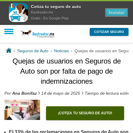
Cotiza tu seguro de auto
Instalar
Rastreator.mx
Gratis - En Google Play
COTIZAR SEGURO
›
Seguros de Auto
›
Noticias
›
Quejas de usuarios en Seguros
Quejas de usuarios en Seguros de
Auto son por falta de pago de
indemnizaciones
›
›
Por
Ana Bonifaz
14 de mayo de 2025
Tiempo de lectura estim
¡COTIZA TU SEGURO DE AUTO!
El 33% de las reclamaciones en Seguros de Auto son