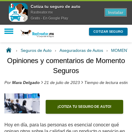
Cotiza tu seguro de auto
Instalar
Rastreator.mx
Gratis - En Google Play
COTIZAR SEGURO
›
Seguros de Auto
›
Aseguradoras de Autos
›
MOMENT
Opiniones y comentarios de Momento
Seguros
›
›
Por
Mara Delgado
21 de julio de 2023
Tiempo de lectura estim
¡COTIZA TU SEGURO DE AUTO!
Hoy en día, para las personas es esencial conocer qué
opinan otros sobre la calidad de un producto o servicio en