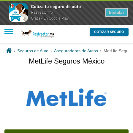
Cotiza tu seguro de auto
Instalar
Rastreator.mx
Gratis - En Google Play
COTIZAR SEGURO
›
Seguros de Auto
›
Aseguradoras de Autos
›
MetLife Seguro
MetLife Seguros México