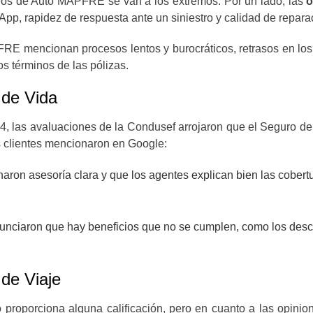
uros de Auto MAPFRE se van a los extremos. Por un lado, las
o
App, rapidez de respuesta ante un siniestro y calidad de repar
E mencionan procesos lentos y burocráticos, retrasos en los t
os términos de las pólizas.
de Vida
4, las avaluaciones de la Condusef arrojaron que el Seguro d
s clientes mencionaron en Google:
ron asesoría clara y que los agentes explican bien las cobertu
unciaron que hay beneficios que no se cumplen, como los desc
de Viaje
o proporciona alguna calificación, pero en cuanto a las opi