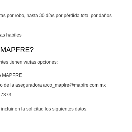
s por robo, hasta 30 días por pérdida total por daños
as hábiles
on MAPFRE?
tes tienen varias opciones:
b de MAPFRE
ico de la aseguradora
arco_mapfre@mapfre.com.mx
 7373
ncluir en la solicitud los siguientes datos: