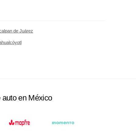
calpan de Juárez
ahualcóyotl
e auto en México