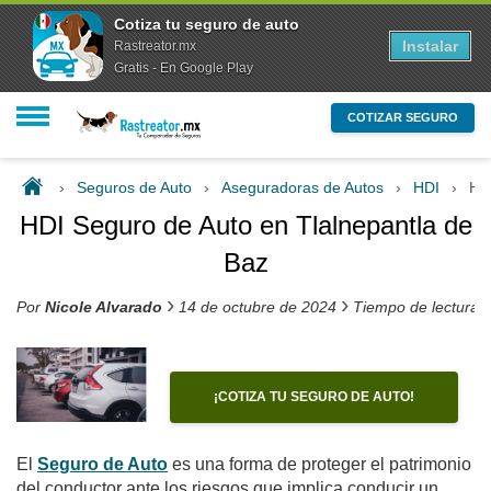
Cotiza tu seguro de auto
Instalar
Rastreator.mx
Gratis - En Google Play
COTIZAR SEGURO
›
Seguros de Auto
›
Aseguradoras de Autos
›
HDI
›
HD
HDI Seguro de Auto en Tlalnepantla de
Baz
›
›
Por
Nicole Alvarado
14 de octubre de 2024
Tiempo de lectura 
¡COTIZA TU SEGURO DE AUTO!
El
Seguro de Auto
es una forma de proteger el patrimonio
del conductor ante los riesgos que implica conducir un