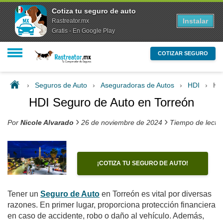
Cotiza tu seguro de auto
Instalar
Rastreator.mx
Gratis - En Google Play
COTIZAR SEGURO
›
Seguros de Auto
›
Aseguradoras de Autos
›
HDI
›
HD
HDI Seguro de Auto en Torreón
›
›
Por
Nicole Alvarado
26 de noviembre de 2024
Tiempo de lectu
¡COTIZA TU SEGURO DE AUTO!
Tener un
Seguro de Auto
en Torreón es vital por diversas
razones. En primer lugar, proporciona protección financiera
en caso de accidente, robo o daño al vehículo. Además,