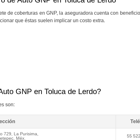
te de coberturas en GNP, la aseguradora cuenta con beneficio
ionar que éstas suelen implicar un costo extra.
 Auto GNP en Toluca de Lerdo?
es son:
rección
Tel
o 729, La Purisima,
55 52
etepec, Méx.