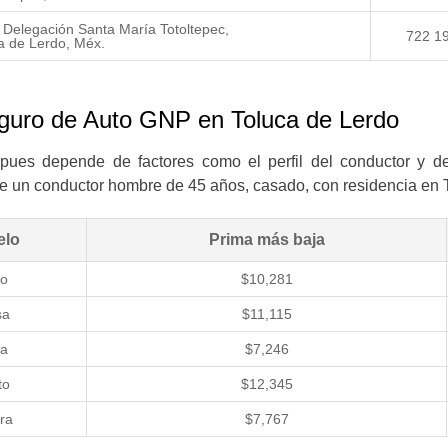
, Delegación Santa María Totoltepec,
722 1
a de Lerdo, Méx.
guro de Auto GNP en Toluca de Lerdo
pues depende de factores como el perfil del conductor y de 
l de un conductor hombre de 45 años, casado, con residencia en 
elo
Prima más baja
o
$10,281
sa
$11,115
ta
$7,246
to
$12,345
ra
$7,767