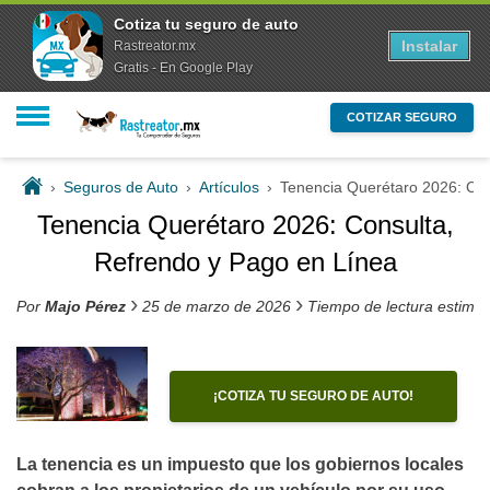
Cotiza tu seguro de auto
Instalar
Rastreator.mx
Gratis - En Google Play
COTIZAR SEGURO
›
Seguros de Auto
›
Artículos
›
Tenencia Querétaro 2026: Con
Tenencia Querétaro 2026: Consulta,
Refrendo y Pago en Línea
›
›
Por
Majo Pérez
25 de marzo de 2026
Tiempo de lectura estima
¡COTIZA TU SEGURO DE AUTO!
La tenencia es un impuesto que los gobiernos locales