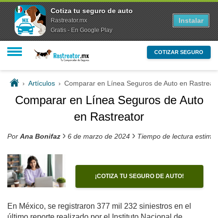
Cotiza tu seguro de auto
Instalar
Rastreator.mx
Gratis - En Google Play
COTIZAR SEGURO
›
Artículos
›
Comparar en Línea Seguros de Auto en Rastreat
Comparar en Línea Seguros de Auto
en Rastreator
›
›
Por
Ana Bonifaz
6 de marzo de 2024
Tiempo de lectura estima
¡COTIZA TU SEGURO DE AUTO!
En México, se registraron 377 mil 232 siniestros en el
último reporte realizado por el Instituto Nacional de