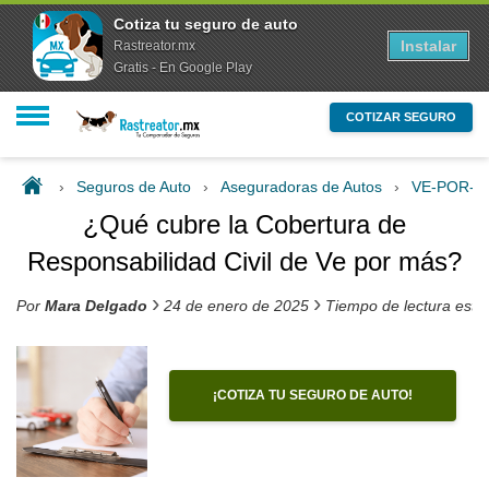
Cotiza tu seguro de auto
Instalar
Rastreator.mx
Gratis - En Google Play
COTIZAR SEGURO
›
Seguros de Auto
›
Aseguradoras de Autos
›
VE-POR-
¿Qué cubre la Cobertura de
Responsabilidad Civil de Ve por más?
›
›
Por
Mara Delgado
24 de enero de 2025
Tiempo de lectura esti
¡COTIZA TU SEGURO DE AUTO!