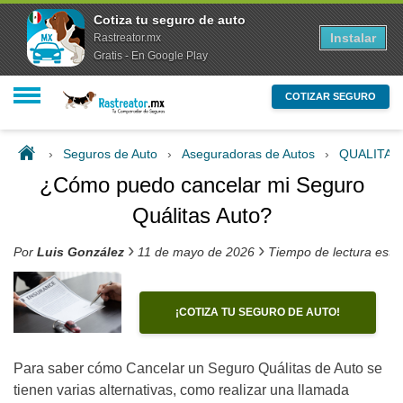
Cotiza tu seguro de auto
Instalar
Rastreator.mx
Gratis - En Google Play
COTIZAR SEGURO
›
Seguros de Auto
›
Aseguradoras de Autos
›
QUALITA
¿Cómo puedo cancelar mi Seguro
Quálitas Auto?
›
›
Por
Luis González
11 de mayo de 2026
Tiempo de lectura esti
¡COTIZA TU SEGURO DE AUTO!
Para saber cómo Cancelar un Seguro Quálitas de Auto se
tienen varias alternativas, como realizar una llamada