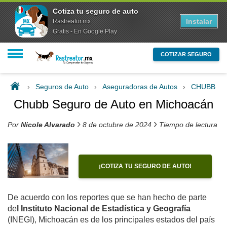
Cotiza tu seguro de auto
Instalar
Rastreator.mx
Gratis - En Google Play
COTIZAR SEGURO
›
Seguros de Auto
›
Aseguradoras de Autos
›
CHUBB
›
Chubb Seguro de Auto en Michoacán
›
›
Por
Nicole Alvarado
8 de octubre de 2024
Tiempo de lectura e
¡COTIZA TU SEGURO DE AUTO!
De acuerdo con los reportes que se han hecho de parte
de
l Instituto Nacional de Estadística y Geografía
(INEGI), Michoacán es de los principales estados del país