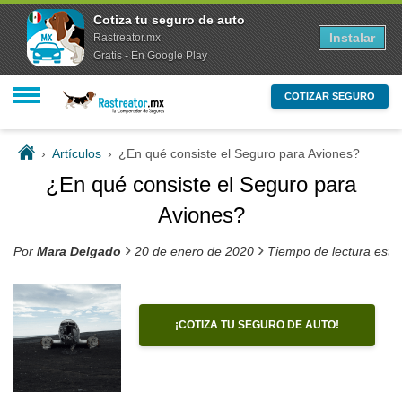
Cotiza tu seguro de auto
Instalar
Rastreator.mx
Gratis - En Google Play
COTIZAR SEGURO
›
Artículos
›
¿En qué consiste el Seguro para Aviones?
¿En qué consiste el Seguro para
Aviones?
›
›
Por
Mara Delgado
20 de enero de 2020
Tiempo de lectura esti
¡COTIZA TU SEGURO DE AUTO!