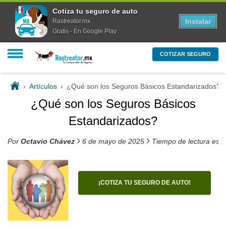
Cotiza tu seguro de auto
Instalar
Rastreator.mx
Gratis - En Google Play
COTIZAR SEGURO
›
Artículos
›
¿Qué son los Seguros Básicos Estandarizados?
¿Qué son los Seguros Básicos
Estandarizados?
›
›
Por
Octavio Chávez
6 de mayo de 2025
Tiempo de lectura est
¡COTIZA TU SEGURO DE AUTO!