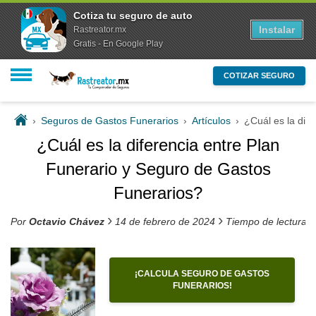
Cotiza tu seguro de auto
Instalar
Rastreator.mx
Gratis - En Google Play
COTIZAR SEGURO
›
Seguros de Gastos Funerarios
›
Artículos
›
¿Cuál es la dif
¿Cuál es la diferencia entre Plan
Funerario y Seguro de Gastos
Funerarios?
›
›
Por
Octavio Chávez
14 de febrero de 2024
Tiempo de lectura 
¡CALCULA SEGURO DE GASTOS
FUNERARIOS!