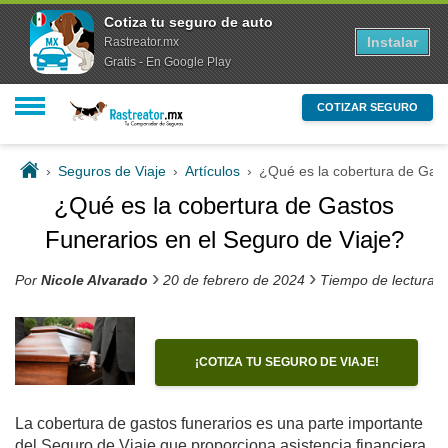
Cotiza tu seguro de auto
Instalar
Rastreator.mx
Gratis - En Google Play
COTIZAR SEGURO
›
Seguros de Viaje
›
Artículos
›
¿Qué es la cobertura de Gast
¿Qué es la cobertura de Gastos
Funerarios en el Seguro de Viaje?
›
›
Por
Nicole Alvarado
20 de febrero de 2024
Tiempo de lectura 
¡COTIZA TU SEGURO DE VIAJE!
La cobertura de gastos funerarios es una parte importante
del Seguro de Viaje que proporciona asistencia financiera