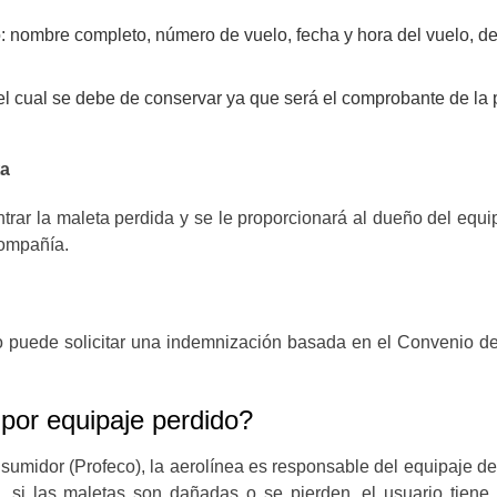
o: nombre completo, número de vuelo, fecha y hora del vuelo, de
el cual se debe de conservar ya que será el comprobante de la 
ta
ntrar la maleta perdida y se le proporcionará al dueño del equ
compañía.
ro puede solicitar una indemnización basada en el Convenio de 
por equipaje perdido?
sumidor (Profeco), la aerolínea es responsable del equipaje
e, si las maletas son dañadas o se pierden, el usuario tien