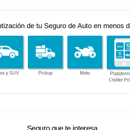
otización de tu Seguro de Auto en menos d
os y SUV
Pickup
Moto
Plataform
Chófer Pr
Seguro que te interesa...