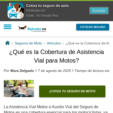
Cotiza tu seguro de auto
Instalar
Rastreator.mx
Gratis - En Google Play
COTIZAR SEGURO
›
Seguros de Moto
›
Artículos
›
¿Qué es la Cobertura de Asis
¿Qué es la Cobertura de Asistencia
Vial para Motos?
›
›
Por
Mara Delgado
7 de agosto de 2025
Tiempo de lectura esti
¡COTIZA TU SEGURO DE MOTO!
La Asistencia Vial Motos o Auxilio Vial del Seguro de
Motos es una cobertura esencial para los motociclistas, ya