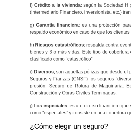
f)
Crédito a la vivienda
; según la Sociedad Hip
(Intermediario Financiero, inversionista, etc.) tra
g)
Garantía financiera
; es una protección par
respaldo económico en caso de que los clientes n
h)
Riesgos catastróficos
; respalda contra eve
bienes y 3 o más vidas. Este tipo de cobertura
clasificado como “catastrófico”.
i)
Diversos
; son aquellas pólizas que desde el
Seguros y Fianzas (CNSF) los seguros “diversos
presión; Seguro de Rotura de Maquinaria; Eq
Construcción y Obras Civiles Terminadas.
j)
Los especiales
; es un recurso financiero qu
como “especiales” y consiste en una cobertura q
¿Cómo elegir un seguro?