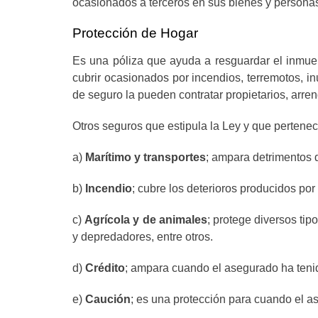
ocasionados a terceros en sus bienes y persona
Protección de Hogar
Es una póliza que ayuda a resguardar el inmueb
cubrir ocasionados por incendios, terremotos, i
de seguro la pueden contratar propietarios, arre
Otros seguros que estipula la Ley y que pertenec
a)
Marítimo y transportes
; ampara detrimentos d
b)
Incendio
; cubre los deterioros producidos po
c)
Agrícola y de animales
; protege diversos ti
y depredadores, entre otros.
d)
Crédito
; ampara cuando el asegurado ha teni
e)
Caución
; es una protección para cuando el a