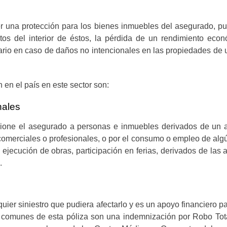
er una protección para los bienes inmuebles del asegurado, 
s del interior de éstos, la pérdida de un rendimiento econ
ario en caso de daños no intencionales en las propiedades de u
en el país en este sector son:
nales
sione el asegurado a personas e inmuebles derivados de un a
comerciales o profesionales, o por el consumo o empleo de alg
a ejecución de obras, participación en ferias, derivados de las
.
uier siniestro que pudiera afectarlo y es un apoyo financiero p
comunes de esta póliza son una indemnización por Robo Total