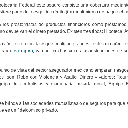
otecaria Federal este seguro consiste una cobertura mediante 
nsfiere parte del riesgo de crédito (incumplimiento de pago del ac
a los prestamistas de productos financieros como préstamos, 
o devuelvan el dinero prestado. Existen tres tipos: Hipoteca, A
ntos únicos en su clase que implican grandes costos económico
 es un
reaseguro
, ya que muchas veces las instituciones de se
 punto de vista del sector asegurador mexicano amparan riesgo
” son: Robo con Violencia y Asalto; Dinero y valores; Rotura
uipo de contratistas y maquinaria pesada móvil; Equipo El
e se brinda a las sociedades mutualistas o de seguros para que
ue es un fideicomiso privado.