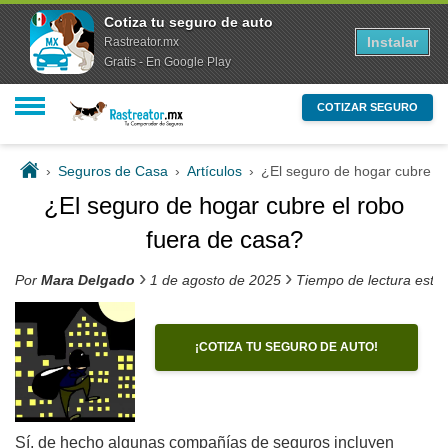
Cotiza tu seguro de auto
Instalar
Rastreator.mx
Gratis - En Google Play
COTIZAR SEGURO
›
Seguros de Casa
›
Artículos
›
¿El seguro de hogar cubre el
¿El seguro de hogar cubre el robo
fuera de casa?
›
›
Por
Mara Delgado
1 de agosto de 2025
Tiempo de lectura esti
¡COTIZA TU SEGURO DE AUTO!
Sí, de hecho algunas compañías de seguros incluyen