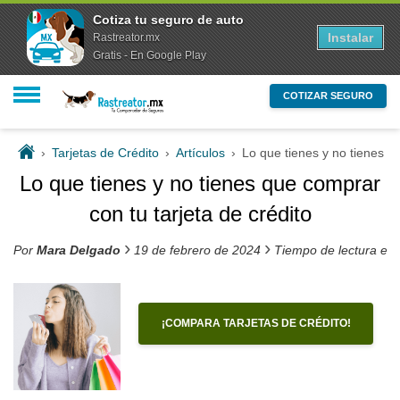
Cotiza tu seguro de auto
Instalar
Rastreator.mx
Gratis - En Google Play
COTIZAR SEGURO
›
Tarjetas de Crédito
›
Artículos
›
Lo que tienes y no tienes qu
Lo que tienes y no tienes que comprar
con tu tarjeta de crédito
›
›
Por
Mara Delgado
19 de febrero de 2024
Tiempo de lectura es
¡COMPARA TARJETAS DE CRÉDITO!