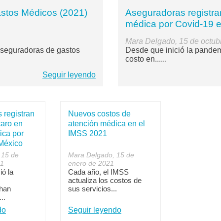
stos Médicos (2021)
Aseguradoras registra
médica por Covid-19 
Mara Delgado, 15 de octub
seguradoras de gastos
Desde que inició la pandem
costo en......
Seguir leyendo
 registran
Nuevos costos de
caro en
atención médica en el
ica por
IMSS 2021
México
 15 de
Mara Delgado, 15 de
21
enero de 2021
ió la
Cada año, el IMSS
actualiza los costos de
han
sus servicios...
..
do
Seguir leyendo