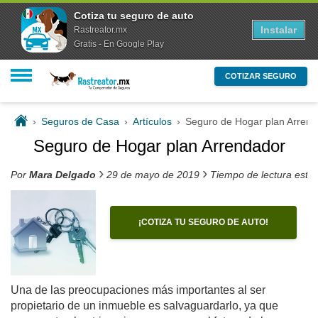
Cotiza tu seguro de auto
Instalar
Rastreator.mx
Gratis - En Google Play
COTIZAR SEGURO
›
Seguros de Casa
›
Artículos
›
Seguro de Hogar plan Arren
Seguro de Hogar plan Arrendador
›
›
Por
Mara Delgado
29 de mayo de 2019
Tiempo de lectura esti
¡COTIZA TU SEGURO DE AUTO!
Una de las preocupaciones más importantes al ser
propietario de un inmueble es salvaguardarlo, ya que