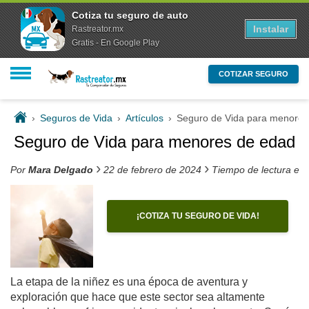
Cotiza tu seguro de auto
Instalar
Rastreator.mx
Gratis - En Google Play
COTIZAR SEGURO
›
Seguros de Vida
›
Artículos
›
Seguro de Vida para menores
Seguro de Vida para menores de edad
›
›
Por
Mara Delgado
22 de febrero de 2024
Tiempo de lectura es
¡COTIZA TU SEGURO DE VIDA!
La etapa de la niñez es una época de aventura y
exploración que hace que este sector sea altamente