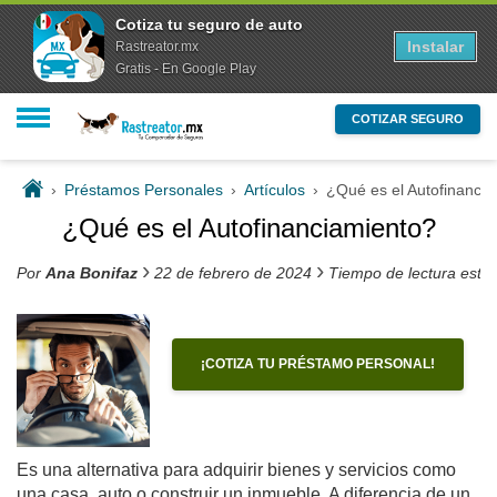
Cotiza tu seguro de auto
Instalar
Rastreator.mx
Gratis - En Google Play
COTIZAR SEGURO
›
Préstamos Personales
›
Artículos
›
¿Qué es el Autofinanci
¿Qué es el Autofinanciamiento?
›
›
Por
Ana Bonifaz
22 de febrero de 2024
Tiempo de lectura esti
¡COTIZA TU PRÉSTAMO PERSONAL!
Es una alternativa para adquirir bienes y servicios como
una casa, auto o construir un inmueble. A diferencia de un