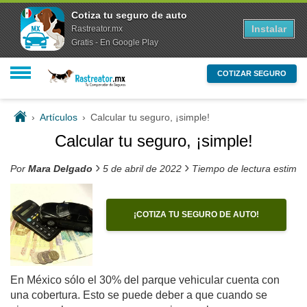
Cotiza tu seguro de auto
Instalar
Rastreator.mx
Gratis - En Google Play
COTIZAR SEGURO
›
Artículos
›
Calcular tu seguro, ¡simple!
Calcular tu seguro, ¡simple!
›
›
Por
Mara Delgado
5 de abril de 2022
Tiempo de lectura estima
¡COTIZA TU SEGURO DE AUTO!
En México sólo el 30% del parque vehicular cuenta con
una cobertura. Esto se puede deber a que cuando se