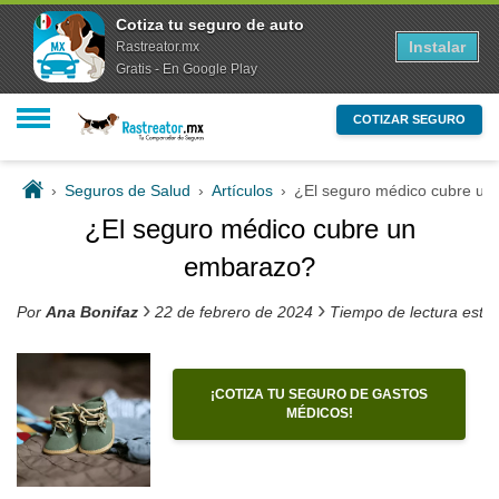
Cotiza tu seguro de auto
Instalar
Rastreator.mx
Gratis - En Google Play
COTIZAR SEGURO
›
Seguros de Salud
›
Artículos
›
¿El seguro médico cubre u
¿El seguro médico cubre un
embarazo?
›
›
Por
Ana Bonifaz
22 de febrero de 2024
Tiempo de lectura esti
¡COTIZA TU SEGURO DE GASTOS
MÉDICOS!