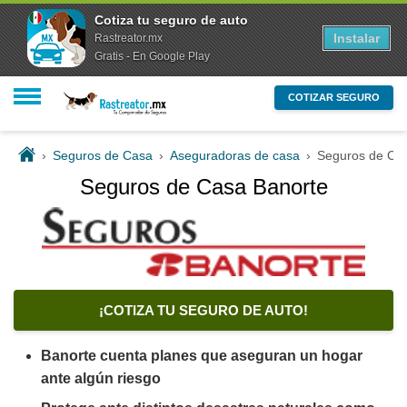
Cotiza tu seguro de auto
Instalar
Rastreator.mx
Gratis - En Google Play
COTIZAR SEGURO
›
Seguros de Casa
›
Aseguradoras de casa
›
Seguros de Ca
Seguros de Casa Banorte
¡COTIZA TU SEGURO DE AUTO!
Banorte cuenta planes que aseguran un hogar
ante algún riesgo