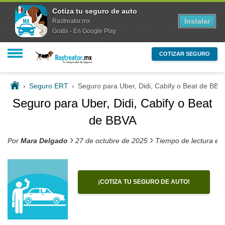
Cotiza tu seguro de auto
Instalar
Rastreator.mx
Gratis - En Google Play
COTIZAR SEGURO
›
Seguro ERT
›
Seguro para Uber, Didi, Cabify o Beat de BBV
Seguro para Uber, Didi, Cabify o Beat
de BBVA
›
›
Por
Mara Delgado
27 de octubre de 2025
Tiempo de lectura es
¡COTIZA TU SEGURO DE AUTO!