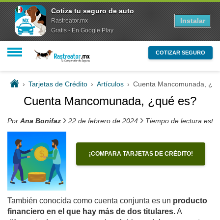
Cotiza tu seguro de auto
Instalar
Rastreator.mx
Gratis - En Google Play
COTIZAR SEGURO
›
Tarjetas de Crédito
›
Artículos
›
Cuenta Mancomunada, ¿qu
Cuenta Mancomunada, ¿qué es?
›
›
Por
Ana Bonifaz
22 de febrero de 2024
Tiempo de lectura esti
¡COMPARA TARJETAS DE CRÉDITO!
También conocida como cuenta conjunta es un
producto
financiero en el que hay más de dos titulares.
A