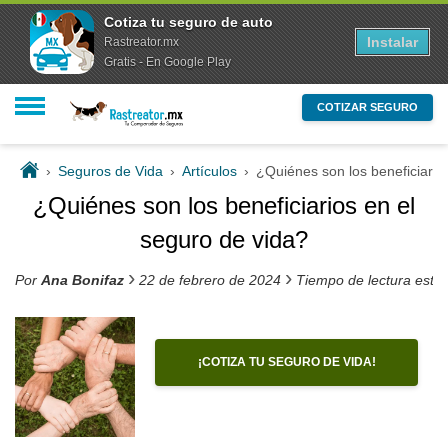
Cotiza tu seguro de auto
Instalar
Rastreator.mx
Gratis - En Google Play
COTIZAR SEGURO
›
Seguros de Vida
›
Artículos
›
¿Quiénes son los beneficiario
¿Quiénes son los beneficiarios en el
seguro de vida?
›
›
Por
Ana Bonifaz
22 de febrero de 2024
Tiempo de lectura esti
¡COTIZA TU SEGURO DE VIDA!