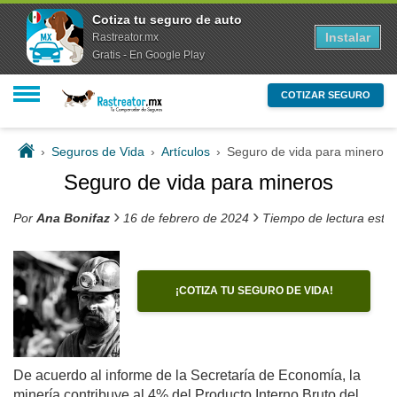
Cotiza tu seguro de auto
Instalar
Rastreator.mx
Gratis - En Google Play
COTIZAR SEGURO
›
Seguros de Vida
›
Artículos
›
Seguro de vida para mineros
Seguro de vida para mineros
›
›
Por
Ana Bonifaz
16 de febrero de 2024
Tiempo de lectura esti
¡COTIZA TU SEGURO DE VIDA!
De acuerdo al informe de la Secretaría de Economía, la
minería contribuye al 4% del Producto Interno Bruto del