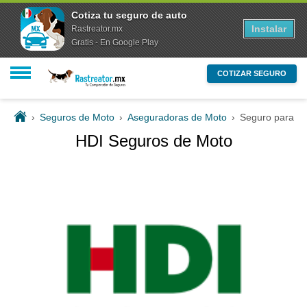
Cotiza tu seguro de auto
Instalar
Rastreator.mx
Gratis - En Google Play
COTIZAR SEGURO
›
Seguros de Moto
›
Aseguradoras de Moto
›
Seguro para M
HDI Seguros de Moto