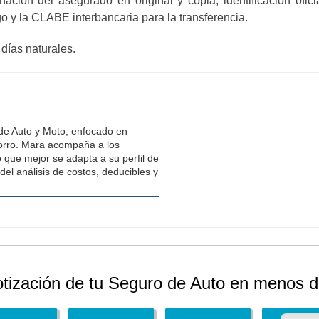
nación del asegurado en original y copia; identificación ofi
go y la CLABE interbancaria para la transferencia.
días naturales.
 de Auto y Moto, enfocado en
horro. Mara acompaña a los
o que mejor se adapta a su perfil de
del análisis de costos, deducibles y
otización de tu Seguro de Auto en menos d