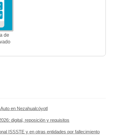
a de
ivado
 Auto en Nezahualcóyotl
26: digital, reposición y requisitos
al ISSSTE y en otras entidades por fallecimiento