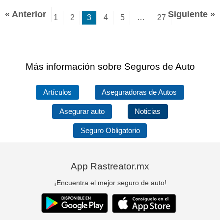
« Anterior
Siguiente »
1
2
3
4
5
…
27
Más información sobre Seguros de Auto
Artículos
Aseguradoras de Autos
Asegurar auto
Noticias
Seguro Obligatorio
App Rastreator.mx
¡Encuentra el mejor seguro de auto!