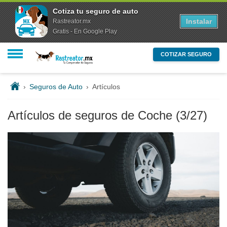
Cotiza tu seguro de auto
Instalar
Rastreator.mx
Gratis - En Google Play
COTIZAR SEGURO
›
Seguros de Auto
›
Artículos
Artículos de seguros de Coche
(3/27)