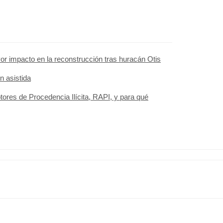
r impacto en la reconstrucción tras huracán Otis
n asistida
ores de Procedencia Ilícita, RAPI, y para qué