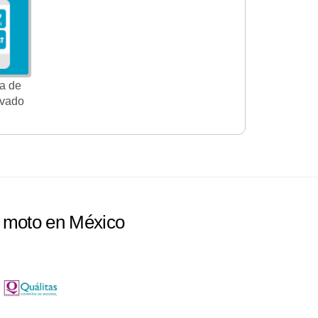
a de
ivado
e moto en México