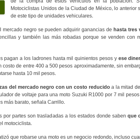
de la compra de estos vehículos en la población. Se
Motociclistas Unidos de la Ciudad de México, lo anterior s
de este tipo de unidades vehiculares.
el mercado negro se pueden adquirir ganancias de
hasta tres 
cillas y también las más robadas porque se venden con más
les pagan a los ladrones hasta mil quinientos pesos y
ese diner
un costo de entre 400 a 500 pesos aproximadamente, sin embar
tarse hasta 10 mil pesos.
ezas del mercado negro con un costo reducido
a la mitad de
gulador de voltaje para una moto Suzuki R1000 por 7 mil peso
 más barato, señala Carrillo.
s por partes son trasladadas a los estados donde saben
que d
el motociclista.
atizó que robarse una moto es un negocio redondo, incluso cu