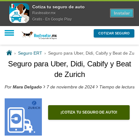
Cotiza tu seguro de auto
Instalar
Rastreator.mx
Gratis - En Google Play
COTIZAR SEGURO
›
Seguro ERT
›
Seguro para Uber, Didi, Cabify y Beat de Zuri
Seguro para Uber, Didi, Cabify y Beat
de Zurich
›
›
Por
Mara Delgado
7 de noviembre de 2024
Tiempo de lectura 
¡COTIZA TU SEGURO DE AUTO!