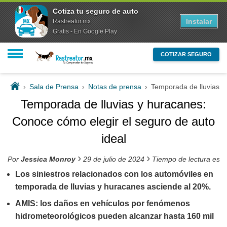
Cotiza tu seguro de auto
Instalar
Rastreator.mx
Gratis - En Google Play
COTIZAR SEGURO
›
Sala de Prensa
›
Notas de prensa
›
Temporada de lluvias y
Temporada de lluvias y huracanes:
Conoce cómo elegir el seguro de auto
ideal
›
›
Por
Jessica Monroy
29 de julio de 2024
Tiempo de lectura est
Los siniestros relacionados con los automóviles en
temporada de lluvias y huracanes asciende al 20%.
AMIS: los daños en vehículos por fenómenos
hidrometeorológicos pueden alcanzar hasta 160 mil