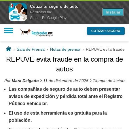
Cotiza tu seguro de auto
Instalar
Rastreator.mx
Gratis - En Google Play
COTIZAR SEGURO
›
Sala de Prensa
›
Notas de prensa
›
REPUVE evita fraude e
REPUVE evita fraude en la compra de
autos
›
›
Por
Mara Delgado
11 de diciembre de 2025
Tiempo de lectura 
Las compañías de seguro de auto deben presentar
avisos de expedición y pérdida total ante el Registro
Público Vehicular.
El uso de esta herramienta es gratuita para la
población.